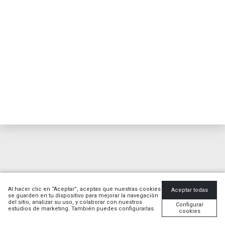
Al hacer clic en “Aceptar”, aceptas que nuestras cookies
Aceptar todas
se guarden en tu dispositivo para mejorar la navegación
del sitio, analizar su uso, y colaborar con nuestros
Configurar
estudios de marketing. También puedes configurarlas.
cookies