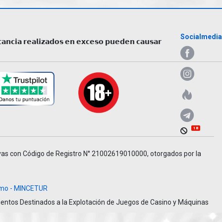
Socialmedia
𝘁𝗮𝗻𝗰𝗶𝗮 𝗿𝗲𝗮𝗹𝗶𝘇𝗮𝗱𝗼𝘀 𝗲𝗻 𝗲𝘅𝗰𝗲𝘀𝗼 𝗽𝘂𝗲𝗱𝗲𝗻 𝗰𝗮𝘂𝘀𝗮𝗿
18
vas con Código de Registro N° 21002619010000, otorgados por la
ismo - MINCETUR
imientos Destinados a la Explotación de Juegos de Casino y Máquinas