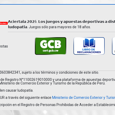
𝗔𝗰𝗶𝗲𝗿𝘁𝗮𝗹𝗮 𝟮𝟬𝟮6. 𝗟𝗼𝘀 𝗷𝘂𝗲𝗴𝗼𝘀 𝘆 𝗮𝗽𝘂𝗲𝘀𝘁𝗮𝘀 𝗱𝗲𝗽𝗼𝗿𝘁𝗶𝘃𝗮𝘀 𝗮 𝗱𝗶𝘀
Nuevo
𝗹𝘂𝗱𝗼𝗽𝗮𝘁𝗶́𝗮. Juegos sólo para mayores de 18 años.
estas
842341, sujeto a los términos y condiciones de este sitio.
go de Registro N°11002619010000 y una plataforma de apuestas deporti
nisterio de Comercio Exterior y Turismo de la República de Perú.
den causar ludopatía.
R a través del siguiente enlace
Ministerio de Comercio Exterior y Tur
nscripción en el Registro de Personas Prohibidas de Acceder a Establec